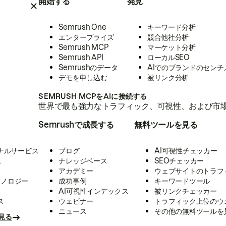
開始する
発見
Semrush One
キーワード分析
エンタープライズ
競合他社分析
Semrush MCP
マーケット分析
Semrush API
ローカルSEO
Semrushのデータ
AIでのブランドのセンチ
デモを申し込む
被リンク分析
SEMRUSH MCPをAIに接続する
世界で最も強力なトラフィック、可視性、および市場
Semrushで成長する
無料ツールを見る
ナルサービス
ブログ
AI可視性チェッカー
ス
ナレッジベース
SEOチェッカー
アカデミー
ウェブサイトのトラフ
クノロジー
成功事例
キーワードツール
AI可視性インデックス
被リンクチェッカー
ス
ウェビナー
トラフィック上位のウ
ニュース
その他の無料ツールを
見る