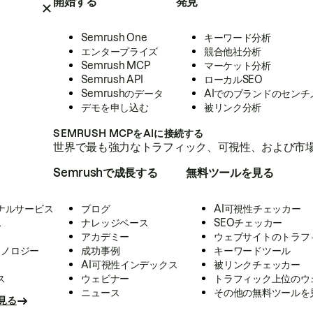
開始する
発見
Semrush One
キーワード分析
エンタープライズ
競合他社分析
Semrush MCP
マーケット分析
Semrush API
ローカルSEO
Semrushのデータ
AIでのブランドのセンチ
デモを申し込む
被リンク分析
SEMRUSH MCPをAIに接続する
世界で最も強力なトラフィック、可視性、および市場
Semrushで成長する
無料ツールを見る
ナルサービス
ブログ
AI可視性チェッカー
ス
ナレッジベース
SEOチェッカー
アカデミー
ウェブサイトのトラフ
クノロジー
成功事例
キーワードツール
AI可視性インデックス
被リンクチェッカー
ス
ウェビナー
トラフィック上位のウ
ニュース
その他の無料ツールを
見る