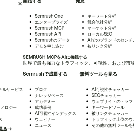
開始する
発見
Semrush One
キーワード分析
エンタープライズ
競合他社分析
Semrush MCP
マーケット分析
Semrush API
ローカルSEO
Semrushのデータ
AIでのブランドのセンチ
デモを申し込む
被リンク分析
SEMRUSH MCPをAIに接続する
世界で最も強力なトラフィック、可視性、および市場
Semrushで成長する
無料ツールを見る
ナルサービス
ブログ
AI可視性チェッカー
ス
ナレッジベース
SEOチェッカー
アカデミー
ウェブサイトのトラフ
クノロジー
成功事例
キーワードツール
AI可視性インデックス
被リンクチェッカー
ス
ウェビナー
トラフィック上位のウ
ニュース
その他の無料ツールを
見る