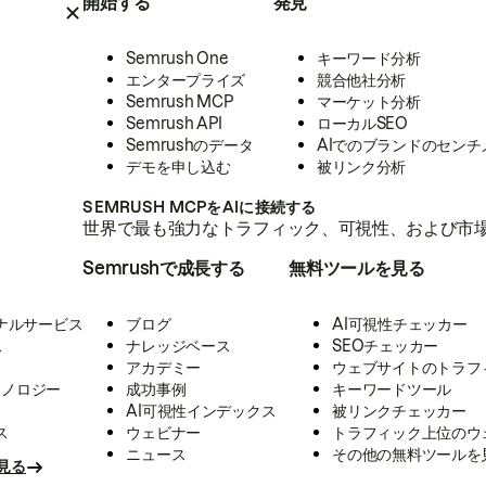
開始する
発見
Semrush One
キーワード分析
エンタープライズ
競合他社分析
Semrush MCP
マーケット分析
Semrush API
ローカルSEO
Semrushのデータ
AIでのブランドのセンチ
デモを申し込む
被リンク分析
SEMRUSH MCPをAIに接続する
世界で最も強力なトラフィック、可視性、および市場
Semrushで成長する
無料ツールを見る
ナルサービス
ブログ
AI可視性チェッカー
ス
ナレッジベース
SEOチェッカー
アカデミー
ウェブサイトのトラフ
クノロジー
成功事例
キーワードツール
AI可視性インデックス
被リンクチェッカー
ス
ウェビナー
トラフィック上位のウ
ニュース
その他の無料ツールを
見る