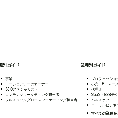
職別ガイド
業種別ガイド
事業主
プロフェッショ
エージェンシーのオーナー
小売・Eコマー
SEOスペシャリスト
代理店
コンテンツマーケティング担当者
SaaS・B2Bテ
フルスタックグロースマーケティング担当者
ヘルスケア
ローカルビジネ
すべての業種を