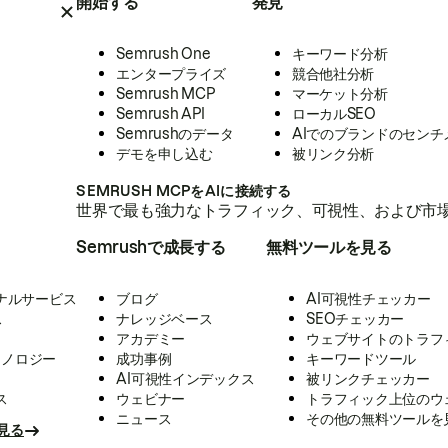
開始する
発見
Semrush One
キーワード分析
エンタープライズ
競合他社分析
Semrush MCP
マーケット分析
Semrush API
ローカルSEO
Semrushのデータ
AIでのブランドのセンチ
デモを申し込む
被リンク分析
SEMRUSH MCPをAIに接続する
世界で最も強力なトラフィック、可視性、および市場
Semrushで成長する
無料ツールを見る
ナルサービス
ブログ
AI可視性チェッカー
ス
ナレッジベース
SEOチェッカー
アカデミー
ウェブサイトのトラフ
クノロジー
成功事例
キーワードツール
AI可視性インデックス
被リンクチェッカー
ス
ウェビナー
トラフィック上位のウ
ニュース
その他の無料ツールを
見る