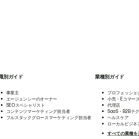
職別ガイド
業種別ガイド
事業主
プロフェッショ
エージェンシーのオーナー
小売・Eコマー
SEOスペシャリスト
代理店
コンテンツマーケティング担当者
SaaS・B2Bテ
フルスタックグロースマーケティング担当者
ヘルスケア
ローカルビジネ
すべての業種を