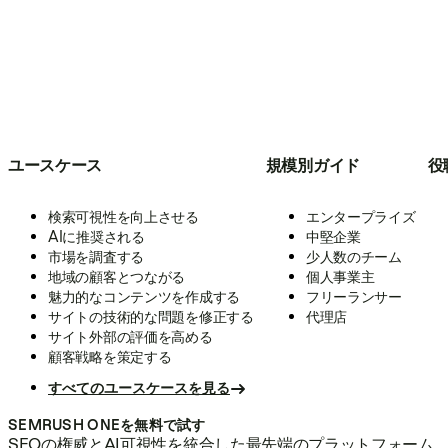
ユースケース
規模別ガイド
役
検索可視性を向上させる
エンタープライズ
AIに推奨される
中堅企業
市場を調査する
少人数のチーム
地域の顧客とつながる
個人事業主
魅力的なコンテンツを作成する
フリーランサー
サイトの技術的な問題を修正する
代理店
サイト外部の評価を高める
顧客戦略を策定する
すべてのユースケースを見る
SEMRUSH ONEを無料で試す
SEOの権威とAI可視性を統合した最先端のプラットフォーム