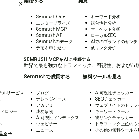
開始する
発見
Semrush One
キーワード分析
エンタープライズ
競合他社分析
Semrush MCP
マーケット分析
Semrush API
ローカルSEO
Semrushのデータ
AIでのブランドのセンチ
デモを申し込む
被リンク分析
SEMRUSH MCPをAIに接続する
世界で最も強力なトラフィック、可視性、および市場
Semrushで成長する
無料ツールを見る
ナルサービス
ブログ
AI可視性チェッカー
ス
ナレッジベース
SEOチェッカー
アカデミー
ウェブサイトのトラフ
クノロジー
成功事例
キーワードツール
AI可視性インデックス
被リンクチェッカー
ス
ウェビナー
トラフィック上位のウ
ニュース
その他の無料ツールを
見る