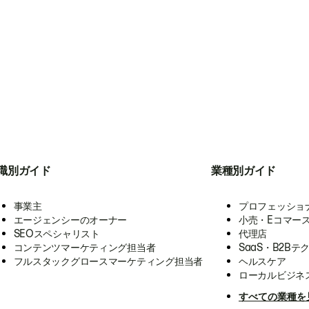
職別ガイド
業種別ガイド
事業主
プロフェッショ
エージェンシーのオーナー
小売・Eコマー
SEOスペシャリスト
代理店
コンテンツマーケティング担当者
SaaS・B2Bテ
フルスタックグロースマーケティング担当者
ヘルスケア
ローカルビジネ
すべての業種を