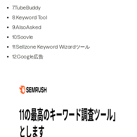
7.TubeBuddy
8.Keyword Tool
9.AlsoAsked
10.Soovle
11.Sellzone Keyword Wizardツール
12.Google広告