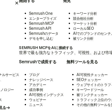
開始する
発見
Semrush One
キーワード分析
エンタープライズ
競合他社分析
Semrush MCP
マーケット分析
Semrush API
ローカルSEO
Semrushのデータ
AIでのブランドのセンチ
デモを申し込む
被リンク分析
SEMRUSH MCPをAIに接続する
世界で最も強力なトラフィック、可視性、および市場
Semrushで成長する
無料ツールを見る
ナルサービス
ブログ
AI可視性チェッカー
ス
ナレッジベース
SEOチェッカー
アカデミー
ウェブサイトのトラフ
クノロジー
成功事例
キーワードツール
AI可視性インデックス
被リンクチェッカー
ス
ウェビナー
トラフィック上位のウ
ニュース
その他の無料ツールを
見る