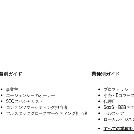
職別ガイド
業種別ガイド
事業主
プロフェッショ
エージェンシーのオーナー
小売・Eコマー
SEOスペシャリスト
代理店
コンテンツマーケティング担当者
SaaS・B2Bテ
フルスタックグロースマーケティング担当者
ヘルスケア
ローカルビジネ
すべての業種を