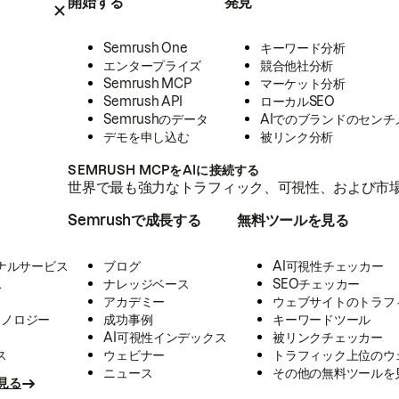
開始する
発見
Semrush One
キーワード分析
エンタープライズ
競合他社分析
Semrush MCP
マーケット分析
Semrush API
ローカルSEO
Semrushのデータ
AIでのブランドのセンチ
デモを申し込む
被リンク分析
SEMRUSH MCPをAIに接続する
世界で最も強力なトラフィック、可視性、および市場
Semrushで成長する
無料ツールを見る
ナルサービス
ブログ
AI可視性チェッカー
ス
ナレッジベース
SEOチェッカー
アカデミー
ウェブサイトのトラフ
クノロジー
成功事例
キーワードツール
AI可視性インデックス
被リンクチェッカー
ス
ウェビナー
トラフィック上位のウ
ニュース
その他の無料ツールを
見る