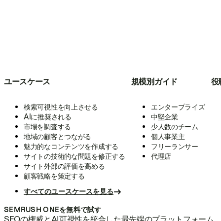
ユースケース
規模別ガイド
役
検索可視性を向上させる
エンタープライズ
AIに推奨される
中堅企業
市場を調査する
少人数のチーム
地域の顧客とつながる
個人事業主
魅力的なコンテンツを作成する
フリーランサー
サイトの技術的な問題を修正する
代理店
サイト外部の評価を高める
顧客戦略を策定する
すべてのユースケースを見る
SEMRUSH ONEを無料で試す
SEOの権威とAI可視性を統合した最先端のプラットフォーム