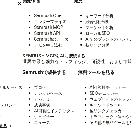
開始する
発見
Semrush One
キーワード分析
エンタープライズ
競合他社分析
Semrush MCP
マーケット分析
Semrush API
ローカルSEO
Semrushのデータ
AIでのブランドのセンチ
デモを申し込む
被リンク分析
SEMRUSH MCPをAIに接続する
世界で最も強力なトラフィック、可視性、および市場
Semrushで成長する
無料ツールを見る
ナルサービス
ブログ
AI可視性チェッカー
ス
ナレッジベース
SEOチェッカー
アカデミー
ウェブサイトのトラフ
クノロジー
成功事例
キーワードツール
AI可視性インデックス
被リンクチェッカー
ス
ウェビナー
トラフィック上位のウ
ニュース
その他の無料ツールを
見る