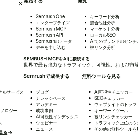
開始する
発見
Semrush One
キーワード分析
エンタープライズ
競合他社分析
Semrush MCP
マーケット分析
Semrush API
ローカルSEO
Semrushのデータ
AIでのブランドのセンチ
デモを申し込む
被リンク分析
SEMRUSH MCPをAIに接続する
世界で最も強力なトラフィック、可視性、および市場
Semrushで成長する
無料ツールを見る
ナルサービス
ブログ
AI可視性チェッカー
ス
ナレッジベース
SEOチェッカー
アカデミー
ウェブサイトのトラフ
クノロジー
成功事例
キーワードツール
AI可視性インデックス
被リンクチェッカー
ス
ウェビナー
トラフィック上位のウ
ニュース
その他の無料ツールを
見る