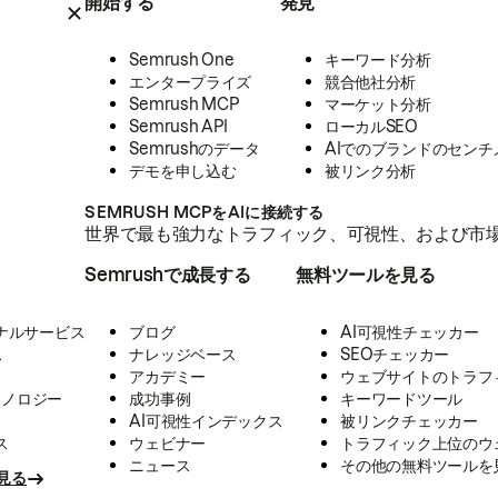
開始する
発見
Semrush One
キーワード分析
エンタープライズ
競合他社分析
Semrush MCP
マーケット分析
Semrush API
ローカルSEO
Semrushのデータ
AIでのブランドのセンチ
デモを申し込む
被リンク分析
SEMRUSH MCPをAIに接続する
世界で最も強力なトラフィック、可視性、および市場
Semrushで成長する
無料ツールを見る
ナルサービス
ブログ
AI可視性チェッカー
ス
ナレッジベース
SEOチェッカー
アカデミー
ウェブサイトのトラフ
クノロジー
成功事例
キーワードツール
AI可視性インデックス
被リンクチェッカー
ス
ウェビナー
トラフィック上位のウ
ニュース
その他の無料ツールを
見る