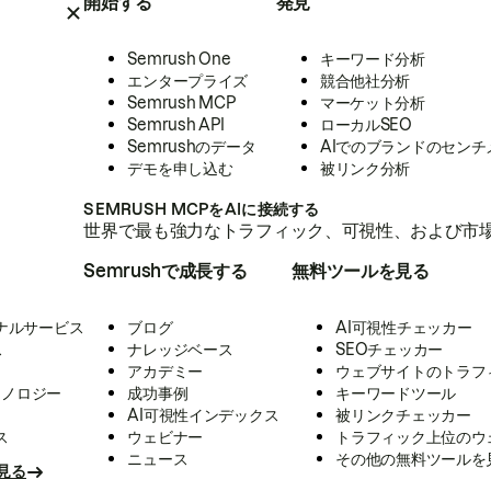
開始する
発見
Semrush One
キーワード分析
エンタープライズ
競合他社分析
Semrush MCP
マーケット分析
Semrush API
ローカルSEO
Semrushのデータ
AIでのブランドのセンチ
デモを申し込む
被リンク分析
SEMRUSH MCPをAIに接続する
世界で最も強力なトラフィック、可視性、および市場
Semrushで成長する
無料ツールを見る
ナルサービス
ブログ
AI可視性チェッカー
ス
ナレッジベース
SEOチェッカー
アカデミー
ウェブサイトのトラフ
クノロジー
成功事例
キーワードツール
AI可視性インデックス
被リンクチェッカー
ス
ウェビナー
トラフィック上位のウ
ニュース
その他の無料ツールを
見る