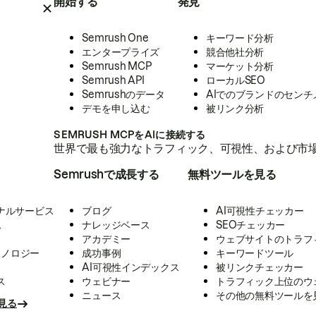
開始する
発見
Semrush One
キーワード分析
エンタープライズ
競合他社分析
Semrush MCP
マーケット分析
Semrush API
ローカルSEO
Semrushのデータ
AIでのブランドのセンチ
デモを申し込む
被リンク分析
SEMRUSH MCPをAIに接続する
世界で最も強力なトラフィック、可視性、および市場
Semrushで成長する
無料ツールを見る
ナルサービス
ブログ
AI可視性チェッカー
ス
ナレッジベース
SEOチェッカー
アカデミー
ウェブサイトのトラフ
クノロジー
成功事例
キーワードツール
AI可視性インデックス
被リンクチェッカー
ス
ウェビナー
トラフィック上位のウ
ニュース
その他の無料ツールを
見る