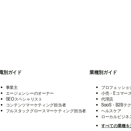
職別ガイド
業種別ガイド
事業主
プロフェッショ
エージェンシーのオーナー
小売・Eコマー
SEOスペシャリスト
代理店
コンテンツマーケティング担当者
SaaS・B2Bテ
フルスタックグロースマーケティング担当者
ヘルスケア
ローカルビジネ
すべての業種を