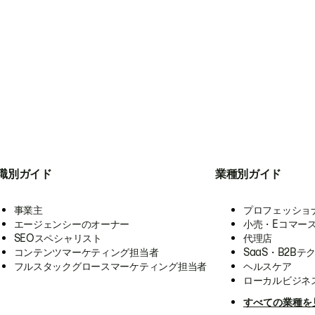
職別ガイド
業種別ガイド
事業主
プロフェッショ
エージェンシーのオーナー
小売・Eコマー
SEOスペシャリスト
代理店
コンテンツマーケティング担当者
SaaS・B2Bテ
フルスタックグロースマーケティング担当者
ヘルスケア
ローカルビジネ
すべての業種を