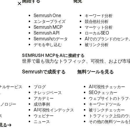
開始する
発見
Semrush One
キーワード分析
エンタープライズ
競合他社分析
Semrush MCP
マーケット分析
Semrush API
ローカルSEO
Semrushのデータ
AIでのブランドのセンチ
デモを申し込む
被リンク分析
SEMRUSH MCPをAIに接続する
世界で最も強力なトラフィック、可視性、および市場
Semrushで成長する
無料ツールを見る
ナルサービス
ブログ
AI可視性チェッカー
ス
ナレッジベース
SEOチェッカー
アカデミー
ウェブサイトのトラフ
クノロジー
成功事例
キーワードツール
AI可視性インデックス
被リンクチェッカー
ス
ウェビナー
トラフィック上位のウ
ニュース
その他の無料ツールを
見る