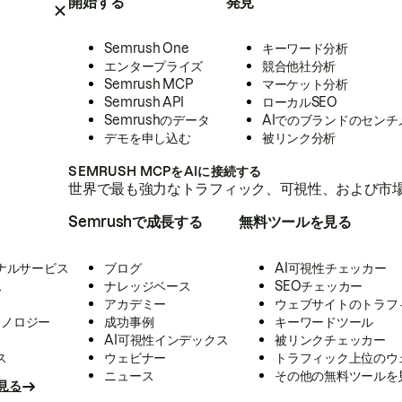
開始する
発見
Semrush One
キーワード分析
エンタープライズ
競合他社分析
Semrush MCP
マーケット分析
Semrush API
ローカルSEO
Semrushのデータ
AIでのブランドのセンチ
デモを申し込む
被リンク分析
SEMRUSH MCPをAIに接続する
世界で最も強力なトラフィック、可視性、および市場
Semrushで成長する
無料ツールを見る
ナルサービス
ブログ
AI可視性チェッカー
ス
ナレッジベース
SEOチェッカー
アカデミー
ウェブサイトのトラフ
クノロジー
成功事例
キーワードツール
AI可視性インデックス
被リンクチェッカー
ス
ウェビナー
トラフィック上位のウ
ニュース
その他の無料ツールを
見る