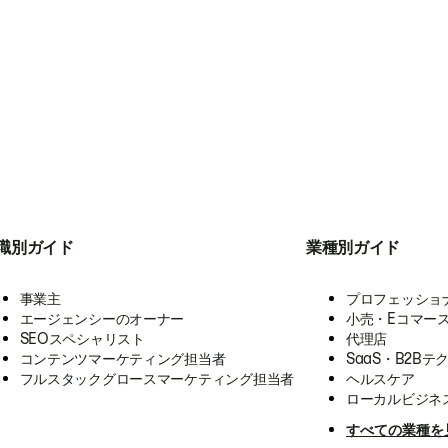
職別ガイド
業種別ガイド
事業主
プロフェッショ
エージェンシーのオーナー
小売・Eコマー
SEOスペシャリスト
代理店
コンテンツマーケティング担当者
SaaS・B2Bテ
フルスタックグロースマーケティング担当者
ヘルスケア
ローカルビジネ
すべての業種を