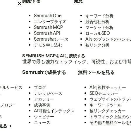
開始する
発見
Semrush One
キーワード分析
エンタープライズ
競合他社分析
Semrush MCP
マーケット分析
Semrush API
ローカルSEO
Semrushのデータ
AIでのブランドのセンチ
デモを申し込む
被リンク分析
SEMRUSH MCPをAIに接続する
世界で最も強力なトラフィック、可視性、および市場
Semrushで成長する
無料ツールを見る
ナルサービス
ブログ
AI可視性チェッカー
ス
ナレッジベース
SEOチェッカー
アカデミー
ウェブサイトのトラフ
クノロジー
成功事例
キーワードツール
AI可視性インデックス
被リンクチェッカー
ス
ウェビナー
トラフィック上位のウ
ニュース
その他の無料ツールを
見る