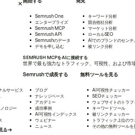
開始する
発見
Semrush One
キーワード分析
エンタープライズ
競合他社分析
Semrush MCP
マーケット分析
Semrush API
ローカルSEO
Semrushのデータ
AIでのブランドのセンチ
デモを申し込む
被リンク分析
SEMRUSH MCPをAIに接続する
世界で最も強力なトラフィック、可視性、および市場
Semrushで成長する
無料ツールを見る
ナルサービス
ブログ
AI可視性チェッカー
ス
ナレッジベース
SEOチェッカー
アカデミー
ウェブサイトのトラフ
クノロジー
成功事例
キーワードツール
AI可視性インデックス
被リンクチェッカー
ス
ウェビナー
トラフィック上位のウ
ニュース
その他の無料ツールを
見る