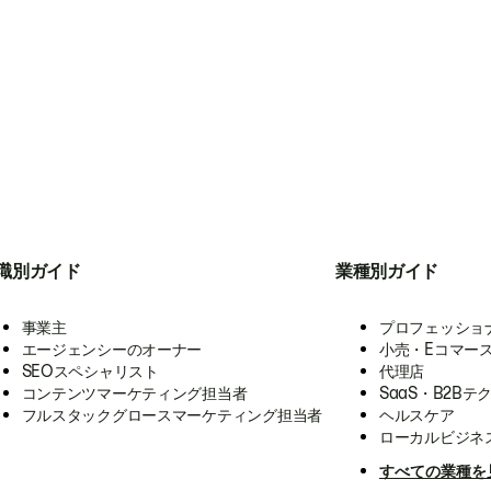
職別ガイド
業種別ガイド
事業主
プロフェッショ
エージェンシーのオーナー
小売・Eコマー
SEOスペシャリスト
代理店
コンテンツマーケティング担当者
SaaS・B2Bテ
フルスタックグロースマーケティング担当者
ヘルスケア
ローカルビジネ
すべての業種を