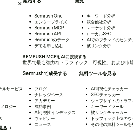
開始する
発見
Semrush One
キーワード分析
エンタープライズ
競合他社分析
Semrush MCP
マーケット分析
Semrush API
ローカルSEO
Semrushのデータ
AIでのブランドのセンチ
デモを申し込む
被リンク分析
SEMRUSH MCPをAIに接続する
世界で最も強力なトラフィック、可視性、および市場
Semrushで成長する
無料ツールを見る
ナルサービス
ブログ
AI可視性チェッカー
ス
ナレッジベース
SEOチェッカー
アカデミー
ウェブサイトのトラフ
クノロジー
成功事例
キーワードツール
AI可視性インデックス
被リンクチェッカー
ス
ウェビナー
トラフィック上位のウ
ニュース
その他の無料ツールを
見る