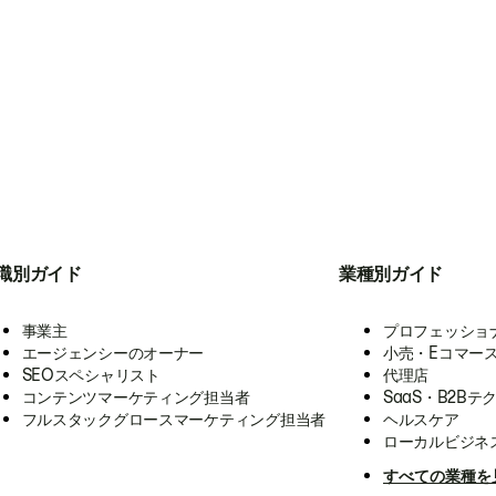
職別ガイド
業種別ガイド
事業主
プロフェッショ
エージェンシーのオーナー
小売・Eコマー
SEOスペシャリスト
代理店
コンテンツマーケティング担当者
SaaS・B2Bテ
フルスタックグロースマーケティング担当者
ヘルスケア
ローカルビジネ
すべての業種を