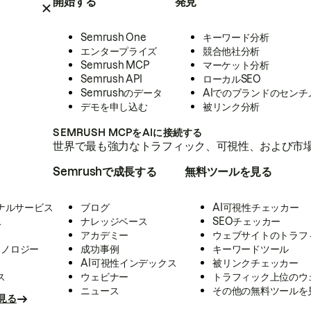
開始する
発見
Semrush One
キーワード分析
エンタープライズ
競合他社分析
Semrush MCP
マーケット分析
Semrush API
ローカルSEO
Semrushのデータ
AIでのブランドのセンチ
デモを申し込む
被リンク分析
SEMRUSH MCPをAIに接続する
世界で最も強力なトラフィック、可視性、および市場
Semrushで成長する
無料ツールを見る
ナルサービス
ブログ
AI可視性チェッカー
ス
ナレッジベース
SEOチェッカー
アカデミー
ウェブサイトのトラフ
クノロジー
成功事例
キーワードツール
AI可視性インデックス
被リンクチェッカー
ス
ウェビナー
トラフィック上位のウ
ニュース
その他の無料ツールを
見る