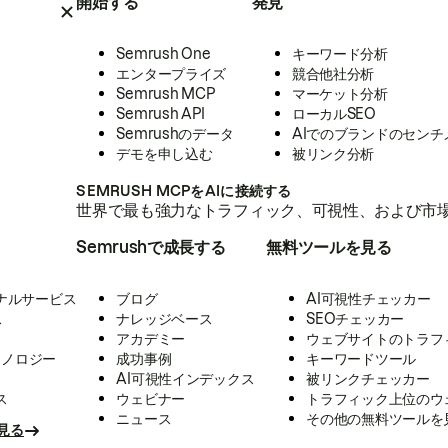
開始する
発見
Semrush One
キーワード分析
エンタープライズ
競合他社分析
Semrush MCP
マーケット分析
Semrush API
ローカルSEO
Semrushのデータ
AIでのブランドのセンチ
デモを申し込む
被リンク分析
SEMRUSH MCPをAIに接続する
世界で最も強力なトラフィック、可視性、および市場
Semrushで成長する
無料ツールを見る
ナルサービス
ブログ
AI可視性チェッカー
ス
ナレッジベース
SEOチェッカー
アカデミー
ウェブサイトのトラフ
クノロジー
成功事例
キーワードツール
AI可視性インデックス
被リンクチェッカー
ス
ウェビナー
トラフィック上位のウ
ニュース
その他の無料ツールを
見る