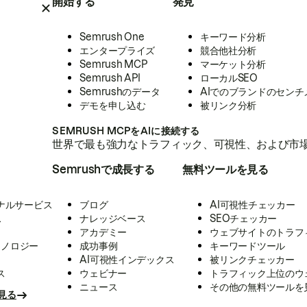
開始する
発見
Semrush One
キーワード分析
エンタープライズ
競合他社分析
Semrush MCP
マーケット分析
Semrush API
ローカルSEO
Semrushのデータ
AIでのブランドのセンチ
デモを申し込む
被リンク分析
SEMRUSH MCPをAIに接続する
世界で最も強力なトラフィック、可視性、および市場
Semrushで成長する
無料ツールを見る
ナルサービス
ブログ
AI可視性チェッカー
ス
ナレッジベース
SEOチェッカー
アカデミー
ウェブサイトのトラフ
クノロジー
成功事例
キーワードツール
AI可視性インデックス
被リンクチェッカー
ス
ウェビナー
トラフィック上位のウ
ニュース
その他の無料ツールを
見る