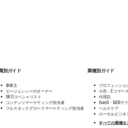
職別ガイド
業種別ガイド
事業主
プロフェッショ
エージェンシーのオーナー
小売・Eコマー
SEOスペシャリスト
代理店
コンテンツマーケティング担当者
SaaS・B2Bテ
フルスタックグロースマーケティング担当者
ヘルスケア
ローカルビジネ
すべての業種を