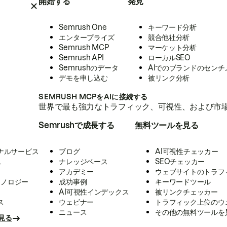
開始する
発見
Semrush One
キーワード分析
エンタープライズ
競合他社分析
Semrush MCP
マーケット分析
Semrush API
ローカルSEO
Semrushのデータ
AIでのブランドのセンチ
デモを申し込む
被リンク分析
SEMRUSH MCPをAIに接続する
世界で最も強力なトラフィック、可視性、および市場
Semrushで成長する
無料ツールを見る
ナルサービス
ブログ
AI可視性チェッカー
ス
ナレッジベース
SEOチェッカー
アカデミー
ウェブサイトのトラフ
クノロジー
成功事例
キーワードツール
AI可視性インデックス
被リンクチェッカー
ス
ウェビナー
トラフィック上位のウ
ニュース
その他の無料ツールを
見る