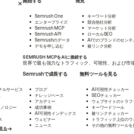
開始する
発見
Semrush One
キーワード分析
エンタープライズ
競合他社分析
Semrush MCP
マーケット分析
Semrush API
ローカルSEO
Semrushのデータ
AIでのブランドのセンチ
デモを申し込む
被リンク分析
SEMRUSH MCPをAIに接続する
世界で最も強力なトラフィック、可視性、および市場
Semrushで成長する
無料ツールを見る
ナルサービス
ブログ
AI可視性チェッカー
ス
ナレッジベース
SEOチェッカー
アカデミー
ウェブサイトのトラフ
クノロジー
成功事例
キーワードツール
AI可視性インデックス
被リンクチェッカー
ス
ウェビナー
トラフィック上位のウ
ニュース
その他の無料ツールを
見る