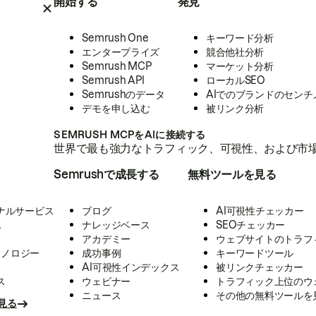
開始する
発見
Semrush One
キーワード分析
エンタープライズ
競合他社分析
Semrush MCP
マーケット分析
Semrush API
ローカルSEO
Semrushのデータ
AIでのブランドのセンチ
デモを申し込む
被リンク分析
SEMRUSH MCPをAIに接続する
世界で最も強力なトラフィック、可視性、および市場
Semrushで成長する
無料ツールを見る
ナルサービス
ブログ
AI可視性チェッカー
ス
ナレッジベース
SEOチェッカー
アカデミー
ウェブサイトのトラフ
クノロジー
成功事例
キーワードツール
AI可視性インデックス
被リンクチェッカー
ス
ウェビナー
トラフィック上位のウ
ニュース
その他の無料ツールを
見る