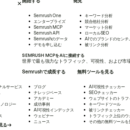
開始する
発見
Semrush One
キーワード分析
エンタープライズ
競合他社分析
Semrush MCP
マーケット分析
Semrush API
ローカルSEO
Semrushのデータ
AIでのブランドのセンチ
デモを申し込む
被リンク分析
SEMRUSH MCPをAIに接続する
世界で最も強力なトラフィック、可視性、および市場
Semrushで成長する
無料ツールを見る
ナルサービス
ブログ
AI可視性チェッカー
ス
ナレッジベース
SEOチェッカー
アカデミー
ウェブサイトのトラフ
クノロジー
成功事例
キーワードツール
AI可視性インデックス
被リンクチェッカー
ス
ウェビナー
トラフィック上位のウ
ニュース
その他の無料ツールを
見る