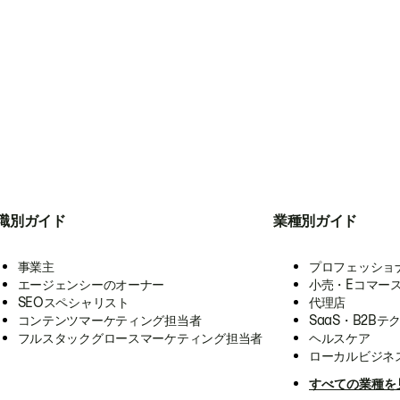
職別ガイド
業種別ガイド
事業主
プロフェッショ
エージェンシーのオーナー
小売・Eコマー
SEOスペシャリスト
代理店
コンテンツマーケティング担当者
SaaS・B2Bテ
フルスタックグロースマーケティング担当者
ヘルスケア
ローカルビジネ
すべての業種を