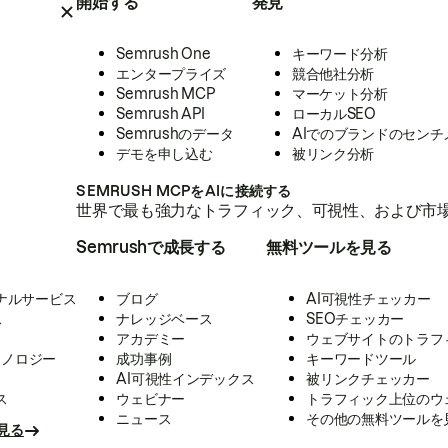
開始する
発見
Semrush One
キーワード分析
エンタープライズ
競合他社分析
Semrush MCP
マーケット分析
Semrush API
ローカルSEO
Semrushのデータ
AIでのブランドのセンチ
デモを申し込む
被リンク分析
SEMRUSH MCPをAIに接続する
世界で最も強力なトラフィック、可視性、および市場
Semrushで成長する
無料ツールを見る
ナルサービス
ブログ
AI可視性チェッカー
ス
ナレッジベース
SEOチェッカー
アカデミー
ウェブサイトのトラフ
クノロジー
成功事例
キーワードツール
AI可視性インデックス
被リンクチェッカー
ス
ウェビナー
トラフィック上位のウ
ニュース
その他の無料ツールを
見る