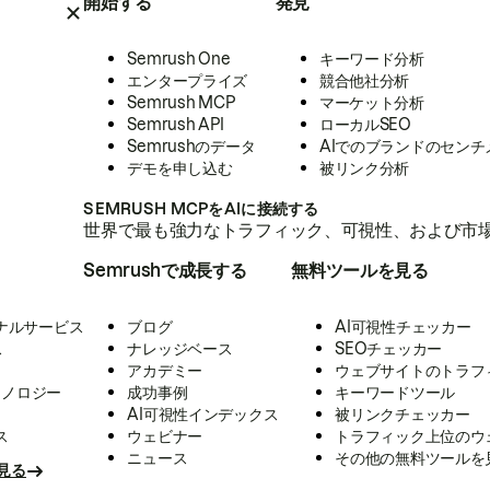
開始する
発見
Semrush One
キーワード分析
エンタープライズ
競合他社分析
Semrush MCP
マーケット分析
Semrush API
ローカルSEO
Semrushのデータ
AIでのブランドのセンチ
デモを申し込む
被リンク分析
SEMRUSH MCPをAIに接続する
世界で最も強力なトラフィック、可視性、および市場
Semrushで成長する
無料ツールを見る
ナルサービス
ブログ
AI可視性チェッカー
ス
ナレッジベース
SEOチェッカー
アカデミー
ウェブサイトのトラフ
クノロジー
成功事例
キーワードツール
AI可視性インデックス
被リンクチェッカー
ス
ウェビナー
トラフィック上位のウ
ニュース
その他の無料ツールを
見る