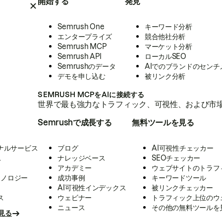
開始する
発見
Semrush One
キーワード分析
エンタープライズ
競合他社分析
Semrush MCP
マーケット分析
Semrush API
ローカルSEO
Semrushのデータ
AIでのブランドのセンチ
デモを申し込む
被リンク分析
SEMRUSH MCPをAIに接続する
世界で最も強力なトラフィック、可視性、および市場
Semrushで成長する
無料ツールを見る
ナルサービス
ブログ
AI可視性チェッカー
ス
ナレッジベース
SEOチェッカー
アカデミー
ウェブサイトのトラフ
クノロジー
成功事例
キーワードツール
AI可視性インデックス
被リンクチェッカー
ス
ウェビナー
トラフィック上位のウ
ニュース
その他の無料ツールを
見る