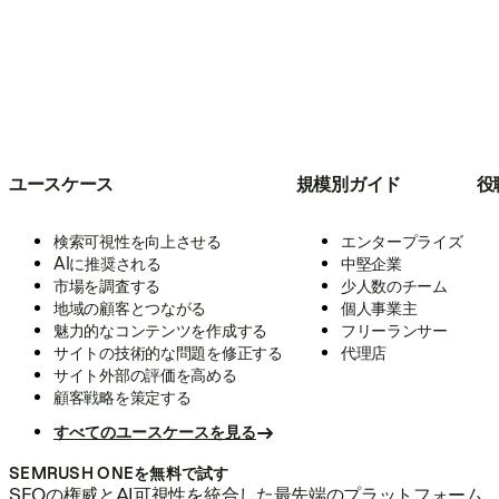
ユースケース
規模別ガイド
役
検索可視性を向上させる
エンタープライズ
AIに推奨される
中堅企業
市場を調査する
少人数のチーム
地域の顧客とつながる
個人事業主
魅力的なコンテンツを作成する
フリーランサー
サイトの技術的な問題を修正する
代理店
サイト外部の評価を高める
顧客戦略を策定する
すべてのユースケースを見る
SEMRUSH ONEを無料で試す
SEOの権威とAI可視性を統合した最先端のプラットフォーム