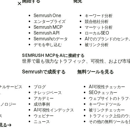
開始する
発見
Semrush One
キーワード分析
エンタープライズ
競合他社分析
Semrush MCP
マーケット分析
Semrush API
ローカルSEO
Semrushのデータ
AIでのブランドのセンチ
デモを申し込む
被リンク分析
SEMRUSH MCPをAIに接続する
世界で最も強力なトラフィック、可視性、および市場
Semrushで成長する
無料ツールを見る
ナルサービス
ブログ
AI可視性チェッカー
ス
ナレッジベース
SEOチェッカー
アカデミー
ウェブサイトのトラフ
クノロジー
成功事例
キーワードツール
AI可視性インデックス
被リンクチェッカー
ス
ウェビナー
トラフィック上位のウ
ニュース
その他の無料ツールを
見る