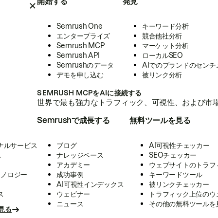
開始する
発見
Semrush One
キーワード分析
エンタープライズ
競合他社分析
Semrush MCP
マーケット分析
Semrush API
ローカルSEO
Semrushのデータ
AIでのブランドのセンチ
デモを申し込む
被リンク分析
SEMRUSH MCPをAIに接続する
世界で最も強力なトラフィック、可視性、および市場
Semrushで成長する
無料ツールを見る
ナルサービス
ブログ
AI可視性チェッカー
ス
ナレッジベース
SEOチェッカー
アカデミー
ウェブサイトのトラフ
クノロジー
成功事例
キーワードツール
AI可視性インデックス
被リンクチェッカー
ス
ウェビナー
トラフィック上位のウ
ニュース
その他の無料ツールを
見る