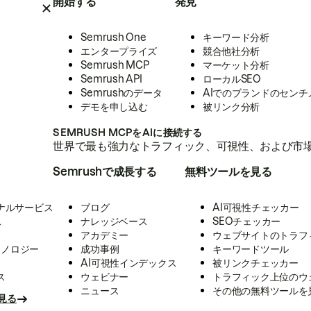
開始する
発見
Semrush One
キーワード分析
エンタープライズ
競合他社分析
Semrush MCP
マーケット分析
Semrush API
ローカルSEO
Semrushのデータ
AIでのブランドのセンチ
デモを申し込む
被リンク分析
SEMRUSH MCPをAIに接続する
世界で最も強力なトラフィック、可視性、および市場
Semrushで成長する
無料ツールを見る
ナルサービス
ブログ
AI可視性チェッカー
ス
ナレッジベース
SEOチェッカー
アカデミー
ウェブサイトのトラフ
クノロジー
成功事例
キーワードツール
AI可視性インデックス
被リンクチェッカー
ス
ウェビナー
トラフィック上位のウ
ニュース
その他の無料ツールを
見る