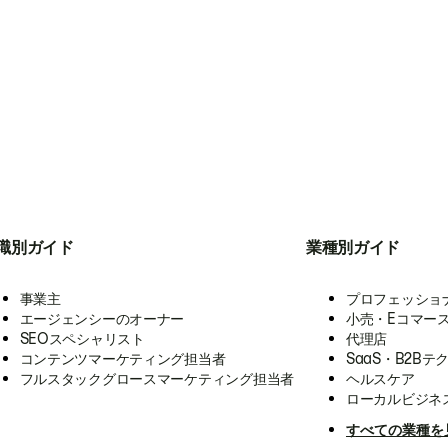
職別ガイド
業種別ガイド
事業主
プロフェッショ
エージェンシーのオーナー
小売・Eコマー
SEOスペシャリスト
代理店
コンテンツマーケティング担当者
SaaS・B2Bテ
フルスタックグロースマーケティング担当者
ヘルスケア
ローカルビジネ
すべての業種を