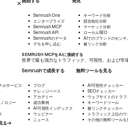
開始する
発見
Semrush One
キーワード分析
エンタープライズ
競合他社分析
Semrush MCP
マーケット分析
Semrush API
ローカルSEO
Semrushのデータ
AIでのブランドのセンチ
デモを申し込む
被リンク分析
SEMRUSH MCPをAIに接続する
世界で最も強力なトラフィック、可視性、および市場
Semrushで成長する
無料ツールを見る
ナルサービス
ブログ
AI可視性チェッカー
ス
ナレッジベース
SEOチェッカー
アカデミー
ウェブサイトのトラフ
クノロジー
成功事例
キーワードツール
AI可視性インデックス
被リンクチェッカー
ス
ウェビナー
トラフィック上位のウ
ニュース
その他の無料ツールを
見る