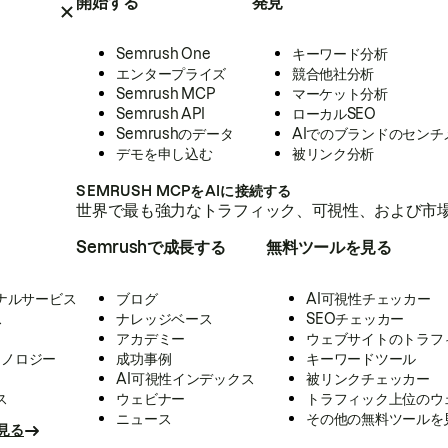
開始する
発見
Semrush One
キーワード分析
エンタープライズ
競合他社分析
Semrush MCP
マーケット分析
Semrush API
ローカルSEO
Semrushのデータ
AIでのブランドのセンチ
デモを申し込む
被リンク分析
SEMRUSH MCPをAIに接続する
世界で最も強力なトラフィック、可視性、および市場
Semrushで成長する
無料ツールを見る
ナルサービス
ブログ
AI可視性チェッカー
ス
ナレッジベース
SEOチェッカー
アカデミー
ウェブサイトのトラフ
クノロジー
成功事例
キーワードツール
AI可視性インデックス
被リンクチェッカー
ス
ウェビナー
トラフィック上位のウ
ニュース
その他の無料ツールを
見る