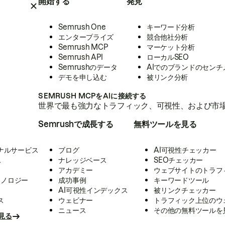
開始する
発見
Semrush One
キーワード分析
エンタープライズ
競合他社分析
Semrush MCP
マーケット分析
Semrush API
ローカルSEO
Semrushのデータ
AIでのブランドのセンチ
デモを申し込む
被リンク分析
SEMRUSH MCPをAIに接続する
世界で最も強力なトラフィック、可視性、および市場
Semrushで成長する
無料ツールを見る
ナルサービス
ブログ
AI可視性チェッカー
ス
ナレッジベース
SEOチェッカー
アカデミー
ウェブサイトのトラフ
クノロジー
成功事例
キーワードツール
AI可視性インデックス
被リンクチェッカー
ス
ウェビナー
トラフィック上位のウ
ニュース
その他の無料ツールを
見る