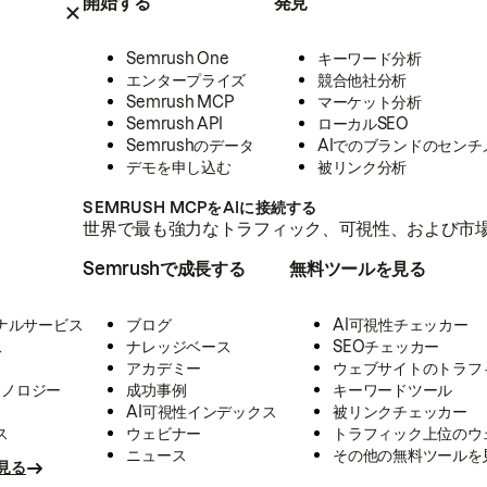
開始する
発見
Semrush One
キーワード分析
エンタープライズ
競合他社分析
Semrush MCP
マーケット分析
Semrush API
ローカルSEO
Semrushのデータ
AIでのブランドのセンチ
デモを申し込む
被リンク分析
SEMRUSH MCPをAIに接続する
世界で最も強力なトラフィック、可視性、および市場
Semrushで成長する
無料ツールを見る
ナルサービス
ブログ
AI可視性チェッカー
ス
ナレッジベース
SEOチェッカー
アカデミー
ウェブサイトのトラフ
クノロジー
成功事例
キーワードツール
AI可視性インデックス
被リンクチェッカー
ス
ウェビナー
トラフィック上位のウ
ニュース
その他の無料ツールを
見る