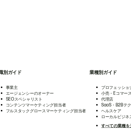
職別ガイド
業種別ガイド
事業主
プロフェッショ
エージェンシーのオーナー
小売・Eコマー
SEOスペシャリスト
代理店
コンテンツマーケティング担当者
SaaS・B2Bテ
フルスタックグロースマーケティング担当者
ヘルスケア
ローカルビジネ
すべての業種を