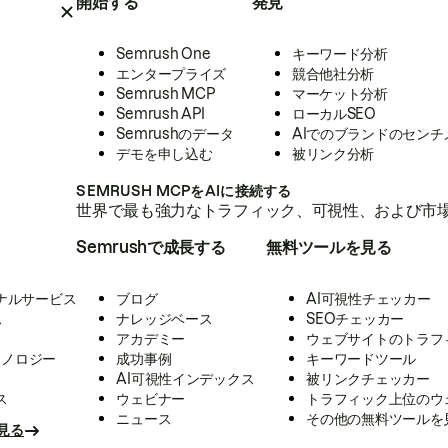
開始する
発見
Semrush One
キーワード分析
エンタープライズ
競合他社分析
Semrush MCP
マーケット分析
Semrush API
ローカルSEO
Semrushのデータ
AIでのブランドのセンチ
デモを申し込む
被リンク分析
SEMRUSH MCPをAIに接続する
世界で最も強力なトラフィック、可視性、および市場
Semrushで成長する
無料ツールを見る
ナルサービス
ブログ
AI可視性チェッカー
ス
ナレッジベース
SEOチェッカー
アカデミー
ウェブサイトのトラフ
クノロジー
成功事例
キーワードツール
AI可視性インデックス
被リンクチェッカー
ス
ウェビナー
トラフィック上位のウ
ニュース
その他の無料ツールを
見る