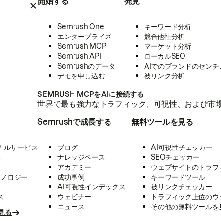
開始する
発見
Semrush One
キーワード分析
エンタープライズ
競合他社分析
Semrush MCP
マーケット分析
Semrush API
ローカルSEO
Semrushのデータ
AIでのブランドのセンチ
デモを申し込む
被リンク分析
SEMRUSH MCPをAIに接続する
世界で最も強力なトラフィック、可視性、および市場
Semrushで成長する
無料ツールを見る
ナルサービス
ブログ
AI可視性チェッカー
ス
ナレッジベース
SEOチェッカー
アカデミー
ウェブサイトのトラフ
クノロジー
成功事例
キーワードツール
AI可視性インデックス
被リンクチェッカー
ス
ウェビナー
トラフィック上位のウ
ニュース
その他の無料ツールを
見る