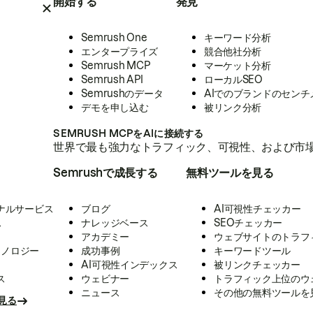
開始する
発見
Semrush One
キーワード分析
エンタープライズ
競合他社分析
Semrush MCP
マーケット分析
Semrush API
ローカルSEO
Semrushのデータ
AIでのブランドのセンチ
デモを申し込む
被リンク分析
SEMRUSH MCPをAIに接続する
世界で最も強力なトラフィック、可視性、および市場
Semrushで成長する
無料ツールを見る
ナルサービス
ブログ
AI可視性チェッカー
ス
ナレッジベース
SEOチェッカー
アカデミー
ウェブサイトのトラフ
クノロジー
成功事例
キーワードツール
AI可視性インデックス
被リンクチェッカー
ス
ウェビナー
トラフィック上位のウ
ニュース
その他の無料ツールを
見る