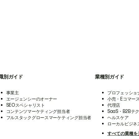
職別ガイド
業種別ガイド
事業主
プロフェッショ
エージェンシーのオーナー
小売・Eコマー
SEOスペシャリスト
代理店
コンテンツマーケティング担当者
SaaS・B2Bテ
フルスタックグロースマーケティング担当者
ヘルスケア
ローカルビジネ
すべての業種を