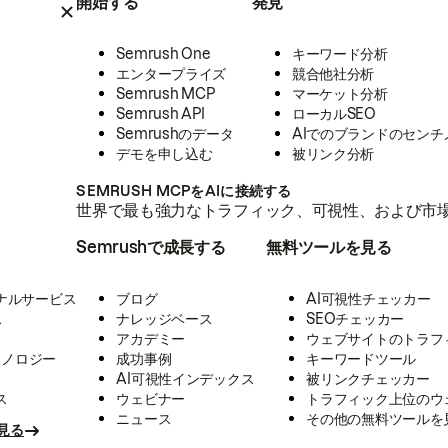
開始する
発見
Semrush One
キーワード分析
エンタープライズ
競合他社分析
Semrush MCP
マーケット分析
Semrush API
ローカルSEO
Semrushのデータ
AIでのブランドのセンチ
デモを申し込む
被リンク分析
SEMRUSH MCPをAIに接続する
世界で最も強力なトラフィック、可視性、および市場
Semrushで成長する
無料ツールを見る
ナルサービス
ブログ
AI可視性チェッカー
ス
ナレッジベース
SEOチェッカー
アカデミー
ウェブサイトのトラフ
クノロジー
成功事例
キーワードツール
AI可視性インデックス
被リンクチェッカー
ス
ウェビナー
トラフィック上位のウ
ニュース
その他の無料ツールを
見る