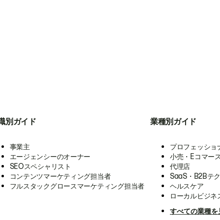
職別ガイド
業種別ガイド
事業主
プロフェッショ
エージェンシーのオーナー
小売・Eコマー
SEOスペシャリスト
代理店
コンテンツマーケティング担当者
SaaS・B2Bテ
フルスタックグロースマーケティング担当者
ヘルスケア
ローカルビジネ
すべての業種を