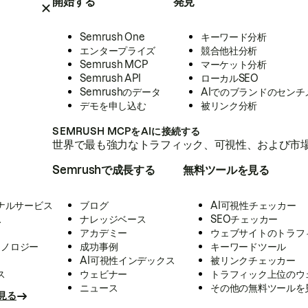
開始する
発見
Semrush One
キーワード分析
エンタープライズ
競合他社分析
Semrush MCP
マーケット分析
Semrush API
ローカルSEO
Semrushのデータ
AIでのブランドのセンチ
デモを申し込む
被リンク分析
SEMRUSH MCPをAIに接続する
世界で最も強力なトラフィック、可視性、および市場
Semrushで成長する
無料ツールを見る
ナルサービス
ブログ
AI可視性チェッカー
ス
ナレッジベース
SEOチェッカー
アカデミー
ウェブサイトのトラフ
クノロジー
成功事例
キーワードツール
AI可視性インデックス
被リンクチェッカー
ス
ウェビナー
トラフィック上位のウ
ニュース
その他の無料ツールを
見る