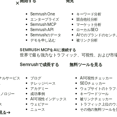
開始する
発見
Semrush One
キーワード分析
エンタープライズ
競合他社分析
Semrush MCP
マーケット分析
Semrush API
ローカルSEO
Semrushのデータ
AIでのブランドのセンチ
デモを申し込む
被リンク分析
SEMRUSH MCPをAIに接続する
世界で最も強力なトラフィック、可視性、および市場
Semrushで成長する
無料ツールを見る
ナルサービス
ブログ
AI可視性チェッカー
ス
ナレッジベース
SEOチェッカー
アカデミー
ウェブサイトのトラフ
クノロジー
成功事例
キーワードツール
AI可視性インデックス
被リンクチェッカー
ス
ウェビナー
トラフィック上位のウ
ニュース
その他の無料ツールを
見る