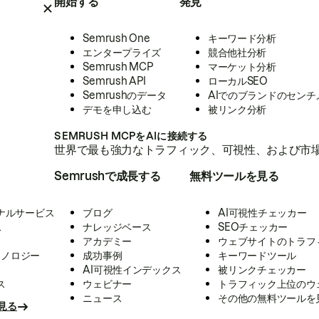
開始する
発見
Semrush One
キーワード分析
エンタープライズ
競合他社分析
Semrush MCP
マーケット分析
Semrush API
ローカルSEO
Semrushのデータ
AIでのブランドのセンチ
デモを申し込む
被リンク分析
SEMRUSH MCPをAIに接続する
世界で最も強力なトラフィック、可視性、および市場
Semrushで成長する
無料ツールを見る
ナルサービス
ブログ
AI可視性チェッカー
ス
ナレッジベース
SEOチェッカー
アカデミー
ウェブサイトのトラフ
クノロジー
成功事例
キーワードツール
AI可視性インデックス
被リンクチェッカー
ス
ウェビナー
トラフィック上位のウ
ニュース
その他の無料ツールを
見る