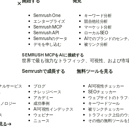
開始する
発見
Semrush One
キーワード分析
エンタープライズ
競合他社分析
Semrush MCP
マーケット分析
Semrush API
ローカルSEO
Semrushのデータ
AIでのブランドのセンチ
デモを申し込む
被リンク分析
SEMRUSH MCPをAIに接続する
世界で最も強力なトラフィック、可視性、および市場
Semrushで成長する
無料ツールを見る
ナルサービス
ブログ
AI可視性チェッカー
ス
ナレッジベース
SEOチェッカー
アカデミー
ウェブサイトのトラフ
クノロジー
成功事例
キーワードツール
AI可視性インデックス
被リンクチェッカー
ス
ウェビナー
トラフィック上位のウ
ニュース
その他の無料ツールを
見る