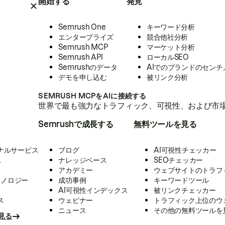
開始する
発見
Semrush One
キーワード分析
エンタープライズ
競合他社分析
Semrush MCP
マーケット分析
Semrush API
ローカルSEO
Semrushのデータ
AIでのブランドのセンチ
デモを申し込む
被リンク分析
SEMRUSH MCPをAIに接続する
世界で最も強力なトラフィック、可視性、および市場
Semrushで成長する
無料ツールを見る
ナルサービス
ブログ
AI可視性チェッカー
ス
ナレッジベース
SEOチェッカー
アカデミー
ウェブサイトのトラフ
クノロジー
成功事例
キーワードツール
AI可視性インデックス
被リンクチェッカー
ス
ウェビナー
トラフィック上位のウ
ニュース
その他の無料ツールを
見る