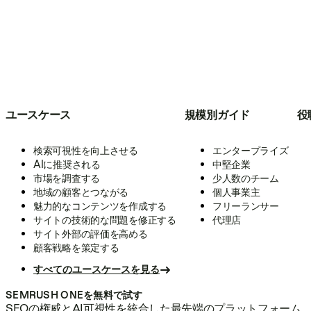
ユースケース
規模別ガイド
役
検索可視性を向上させる
エンタープライズ
AIに推奨される
中堅企業
市場を調査する
少人数のチーム
地域の顧客とつながる
個人事業主
魅力的なコンテンツを作成する
フリーランサー
サイトの技術的な問題を修正する
代理店
サイト外部の評価を高める
顧客戦略を策定する
すべてのユースケースを見る
SEMRUSH ONEを無料で試す
SEOの権威とAI可視性を統合した最先端のプラットフォーム