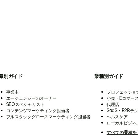
職別ガイド
業種別ガイド
事業主
プロフェッショ
エージェンシーのオーナー
小売・Eコマー
SEOスペシャリスト
代理店
コンテンツマーケティング担当者
SaaS・B2Bテ
フルスタックグロースマーケティング担当者
ヘルスケア
ローカルビジネ
すべての業種を