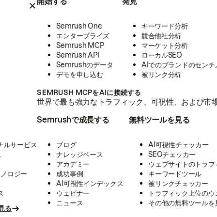
開始する
発見
Semrush One
キーワード分析
エンタープライズ
競合他社分析
Semrush MCP
マーケット分析
Semrush API
ローカルSEO
Semrushのデータ
AIでのブランドのセンチ
デモを申し込む
被リンク分析
SEMRUSH MCPをAIに接続する
世界で最も強力なトラフィック、可視性、および市場
Semrushで成長する
無料ツールを見る
ナルサービス
ブログ
AI可視性チェッカー
ス
ナレッジベース
SEOチェッカー
アカデミー
ウェブサイトのトラフ
クノロジー
成功事例
キーワードツール
AI可視性インデックス
被リンクチェッカー
ス
ウェビナー
トラフィック上位のウ
ニュース
その他の無料ツールを
見る